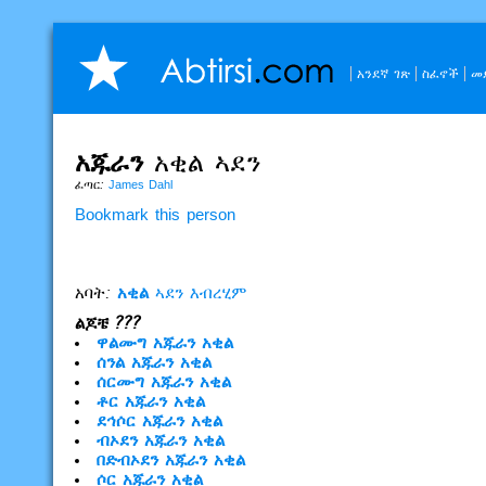
አንደኛ ገጽ
ስፈኖች
መ
አጁራን
አቂል
ኣደን
ፈጣር:
James Dahl
Bookmark this person
አባት:
አቂል
ኣደን
እብረሂም
ልጆቼ ???
ዋልሙግ
አጁራን
አቂል
ሰንል
አጁራን
አቂል
ሰርሙግ
አጁራን
አቂል
ቶር
አጁራን
አቂል
ደኅሶር
አጁራን
አቂል
ብኦደን
አጁራን
አቂል
በድብኦደን
አጁራን
አቂል
ሶር
አጁራን
አቂል