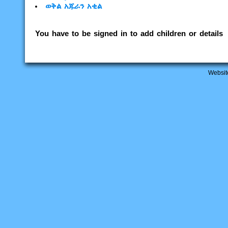
ወቅል
አጁራን
አቂል
You have to be signed in to add children or details
Websit